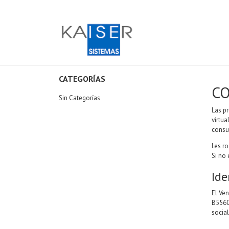
CATEGORÍAS
C
Sin Categorías
Las p
virtua
consul
Les r
Si no
Ide
El Ve
B5560
socia