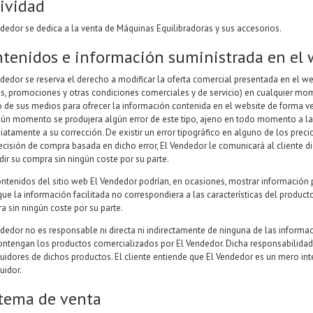
ividad
ndedor se dedica a la venta de Máquinas Equilibradoras y sus accesorios.
tenidos e información suministrada en el 
ndedor se reserva el derecho a modificar la oferta comercial presentada en el w
os, promociones y otras condiciones comerciales y de servicio) en cualquier mo
 de sus medios para ofrecer la información contenida en el website de forma ver
gún momento se produjera algún error de este tipo, ajeno en todo momento a la 
iatamente a su corrección. De existir un error tipográfico en alguno de los pre
cisión de compra basada en dicho error, El Vendedor le comunicará al cliente dic
dir su compra sin ningún coste por su parte.
ontenidos del sitio web El Vendedor podrían, en ocasiones, mostrar información 
ue la información facilitada no correspondiera a las características del producto
a sin ningún coste por su parte.
ndedor no es responsable ni directa ni indirectamente de ninguna de las informa
ontengan los productos comercializados por El Vendedor. Dicha responsabilida
buidores de dichos productos. El cliente entiende que El Vendedor es un mero int
buidor.
tema de venta