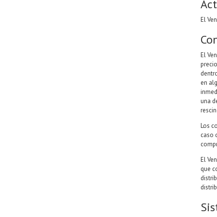
Act
El Ve
Con
El Ve
preci
dentro
en al
inmed
una de
rescin
Los c
caso q
compr
El Ve
que c
distri
distri
Sis