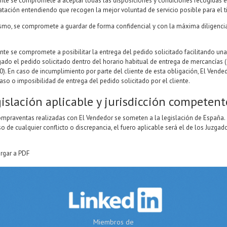
iente se compromete a aceptar todas las disposiciones y condiciones recogidas 
atación entendiendo que recogen la mejor voluntad de servicio posible para el ti
smo, se compromete a guardar de forma confidencial y con la máxima diligencia 
ente se compromete a posibilitar la entrega del pedido solicitado facilitando un
ado el pedido solicitado dentro del horario habitual de entrega de mercancías (
00). En caso de incumplimiento por parte del cliente de esta obligación, El Vend
raso o imposibilidad de entrega del pedido solicitado por el cliente.
islación aplicable y jurisdicción competent
ompraventas realizadas con El Vendedor se someten a la legislación de España.
o de cualquier conflicto o discrepancia, el fuero aplicable será el de los Juzga
rgar a PDF
Miembros de