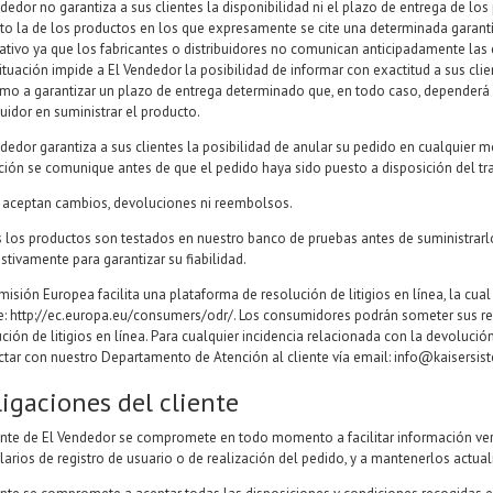
dedor no garantiza a sus clientes la disponibilidad ni el plazo de entrega de lo
to la de los productos en los que expresamente se cite una determinada garant
tativo ya que los fabricantes o distribuidores no comunican anticipadamente las 
ituación impide a El Vendedor la posibilidad de informar con exactitud a sus cli
omo a garantizar un plazo de entrega determinado que, en todo caso, dependerá d
buidor en suministrar el producto.
ndedor garantiza a sus clientes la posibilidad de anular su pedido en cualquier
ción se comunique antes de que el pedido haya sido puesto a disposición del tra
 aceptan cambios, devoluciones ni reembolsos.
 los productos son testados en nuestro banco de pruebas antes de suministrarlos 
tivamente para garantizar su fiabilidad.
isión Europea facilita una plataforma de resolución de litigios en línea, la cual
e:
http://ec.europa.eu/consumers/odr/.
Los consumidores podrán someter sus rec
ción de litigios en línea. Para cualquier incidencia relacionada con la devolució
ctar con nuestro Departamento de Atención al cliente vía email:
info@kaisersis
igaciones del cliente
iente de El Vendedor se compromete en todo momento a facilitar información ver
larios de registro de usuario o de realización del pedido, y a mantenerlos act