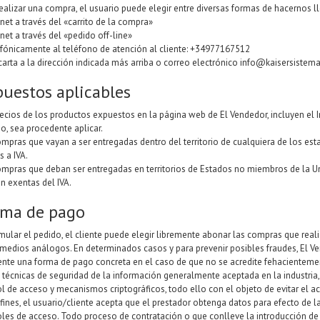
ealizar una compra, el usuario puede elegir entre diversas formas de hacernos l
rnet a través del «carrito de la compra»
rnet a través del «pedido off-line»
efónicamente al teléfono de atención al cliente: +34977167512
carta a la dirección indicada más arriba o correo electrónico
info@kaisersistem
uestos aplicables
recios de los productos expuestos en la página web de El Vendedor, incluyen el 
o, sea procedente aplicar.
ompras que vayan a ser entregadas dentro del territorio de cualquiera de los e
s a IVA.
ompras que deban ser entregadas en territorios de Estados no miembros de la Un
n exentas del IVA.
rma de pago
rmular el pedido, el cliente puede elegir libremente abonar las compras que real
 medios análogos. En determinados casos y para prevenir posibles fraudes, El Ven
iente una forma de pago concreta en el caso de que no se acredite fehacientemen
za técnicas de seguridad de la información generalmente aceptada en la industria
ol de acceso y mecanismos criptográficos, todo ello con el objeto de evitar el a
 fines, el usuario/cliente acepta que el prestador obtenga datos para efecto de 
oles de acceso. Todo proceso de contratación o que conlleve la introducción de