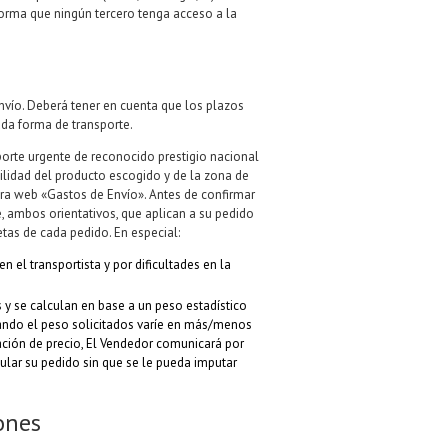
orma que ningún tercero tenga acceso a la
envío. Deberá tener en cuenta que los plazos
cada forma de transporte.
porte urgente de reconocido prestigio nacional
bilidad del producto escogido y de la zona de
stra web «Gastos de Envío». Antes de confirmar
e, ambos orientativos, que aplican a su pedido
tas de cada pedido. En especial:
n el transportista y por dificultades en la
s y se calculan en base a un peso estadístico
uando el peso solicitados varíe en más/menos
ción de precio, El Vendedor comunicará por
nular su pedido sin que se le pueda imputar
ones