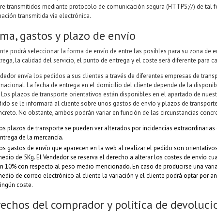
re transmitidos mediante protocolo de comunicación segura (HTTPS://) de tal f
ación transmitida vía electrónica.
ma, gastos y plazo de envío
iente podrá seleccionar la forma de envío de entre las posibles para su zona de 
rega, la calidad del servicio, el punto de entrega y el coste será diferente para 
ndedor envía los pedidos a sus clientes a través de diferentes empresas de trans
rnacional. La fecha de entrega en el domicilio del cliente depende de la disponi
. Los plazos de transporte orientativos están disponibles en el apartado de nue
dido se le informará al cliente sobre unos gastos de envío y plazos de transport
ncreto. No obstante, ambos podrán variar en función de las circunstancias concre
os plazos de transporte se pueden ver alterados por incidencias extraordinarias e
ntrega de la mercancía.
os gastos de envío que aparecen en la web al realizar el pedido son orientativo
edio de 5Kg. El Vendedor se reserva el derecho a alterar los costes de envío c
n 10% con respecto al peso medio mencionado. En caso de producirse una varia
edio de correo electrónico al cliente la variación y el cliente podrá optar por a
ingún coste.
echos del comprador y política de devoluci