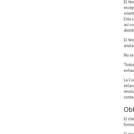
El Ven
excep
orien
Esta s
así c
distri
El Ve
anula
No se
Todos
exhaus
La Com
enlac
resolu
conta
Obl
El cl
formu