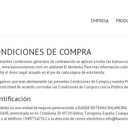
EMPRESA
PROD
ONDICIONES DE COMPRA
resentes condiciones generales de contratación se aplican a todas las transacci
l,
www.kaisersistemas.com
, en adelante El Vendedor. Para más información sobre
te el Aviso Legal alojado en el pie de cada página de esta tienda.
ogamos que lean atentamente las presentes Condiciones de Compra y nuestra Polí
 está Usted de acuerdo con todas las Condiciones de Compra y con la Política de 
ntificación
ndedor es una unidad de negocio perteneciente a KAISER SISTEMAS BALANCING 
2643, domiciliada en Av. Cristalería 20 43720 L'Arboç Tarragona, España. Cualqui
l o al teléfono +34977167512 o la dirección de correo electrónico
info@kaisers