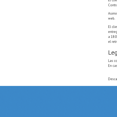
El cl
Contr
Asimi
web.
El cli
entreg
a 18:
el ret
Leg
Las c
En cas
Desca