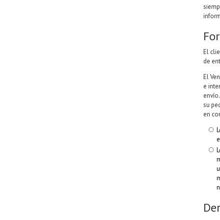
siemp
inform
For
El cl
de ent
El Ve
e inte
envío
su pe
en co
L
e
L
m
u
m
n
Der