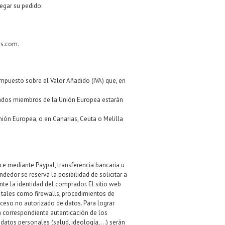
legar su pedido:
as.com
.
Impuesto sobre el Valor Añadido (IVA) que, en
stados miembros de la Unión Europea estarán
ión Europea, o en Canarias, Ceuta o Melilla
ice mediante Paypal, transferencia bancaria u
dedor se reserva la posibilidad de solicitar a
te la identidad del comprador. El sitio web
, tales como firewalls, procedimientos de
cceso no autorizado de datos. Para lograr
la correspondiente autenticación de los
 datos personales (salud, ideología,…) serán